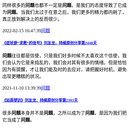
同样很多的
问题
也都不一定是
问题
，是我们的态度导致了它成
为
问题
。当我们太过于在意之后，我们更多的精力都内耗了，
真正放到解决上的反而很少。
2022-02-15 16:47:39
问题
《症状是“求救”的信号》刘友龙，持续原创分享第2448天
问题
往往都是信使，只是我们好多时候不太喜欢这个信使，我
们会认为它是来捣乱的，我们会对其有很多的情绪。但是恰恰
因为有提醒，才让我们能及时的去应对，请把握好时机，避免
出现更糟糕的状况。
2021-11-10 13:39:39
问题
《站高望远》刘友龙，持续原创分享第2393天
很多
问题
本身并不是
问题
，之所以成为了
问题
，是因为我们把
它当成了
问题
。