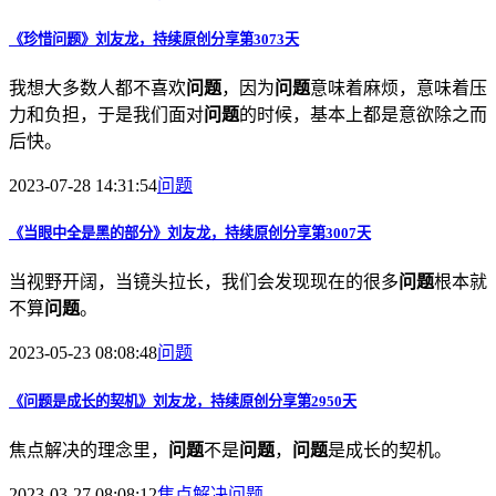
《珍惜
问题
》刘友龙，持续原创分享第3073天
我想大多数人都不喜欢
问题
，因为
问题
意味着麻烦，意味着压
力和负担，于是我们面对
问题
的时候，基本上都是意欲除之而
后快。
2023-07-28 14:31:54
问题
《当眼中全是黑的部分》刘友龙，持续原创分享第3007天
当视野开阔，当镜头拉长，我们会发现现在的很多
问题
根本就
不算
问题
。
2023-05-23 08:08:48
问题
《
问题
是成长的契机》刘友龙，持续原创分享第2950天
焦点解决的理念里，
问题
不是
问题
，
问题
是成长的契机。
2023-03-27 08:08:12
焦点解决
问题