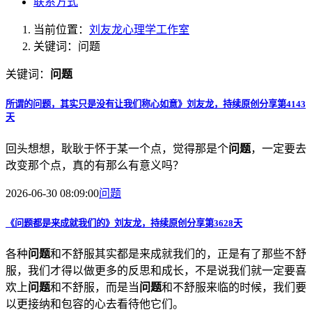
联系方式
当前位置：
刘友龙心理学工作室
关键词：问题
关键词：
问题
所谓的
问题
，其实只是没有让我们称心如意》刘友龙，持续原创分享第4143
天
回头想想，耿耿于怀于某一个点，觉得那是个
问题
，一定要去
改变那个点，真的有那么有意义吗？
2026-06-30 08:09:00
问题
《
问题
都是来成就我们的》刘友龙，持续原创分享第3628天
各种
问题
和不舒服其实都是来成就我们的，正是有了那些不舒
服，我们才得以做更多的反思和成长，不是说我们就一定要喜
欢上
问题
和不舒服，而是当
问题
和不舒服来临的时候，我们要
以更接纳和包容的心去看待他它们。