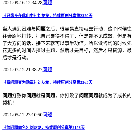
2021-09-16 12:34:28
问题
《只缘身在此山中》刘友龙，持续原创分享第2329天
当人遇到困难与
问题
之后，很容易直接就去行动，这个时候往
往会原地打转，把自己累得不得了，但是却不见成效，但是有
了大方向的话，接下来就可以事半功倍。所以做咨询的时候先
花更多的时间去探讨主题，然后才是目标，然后才是资源，最
后才是行动。
2021-07-15 21:38:27
问题
《将
问题
变为勋章》刘友龙，持续原创分享第2265天
问题
打败你
问题
就是
问题
，你打败了
问题
问题
就成为了成长的
契机！
2021-05-12 23:10:50
问题
《给
问题
命名》刘友龙，持续原创分享第2158天