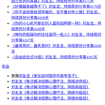
自己世界的英雄》刘友龙，持续原创分享第4171天
《好像越来越等不了》刘友龙，持续原创分享第4170天
《你不会轻易给领导做的，也不要对他人做》刘友龙，
持续原创分享第4169天
《你的小心机可能在别人面前如明镜一样》刘友龙，持
续原创分享第4168天
《捧你的和踩你的往往是同一批人》刘友龙，持续原创
分享第4167天
《最得意时，最失意时》刘友龙，持续原创分享第4166
天
《自由结合式分组》刘友龙，持续原创分享第4165天
机会
直播
刘友龙《家长如何陪伴中高考孩子》
刘友龙《焦点解决短期心理疗法，网络讲师班》
刘友龙《焦点解决短期心理疗法，网络高级班》
刘友龙《焦点解决短期心理疗法，网络中级班》
刘友龙《焦点解决短期心理疗法，网络初级班》