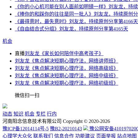
《你的小心机可能在别人面前如明镜一样》刘友龙，持续原
《捧你的和踩你的往往是同一批人》刘友龙，持续原创分享
《最得意时，最失意时》刘友龙，持续原创分享第4166天
《自由结合式分组》刘友龙，持续原创分享第4165天
机会
直播
刘友龙《家长如何陪伴中高考孩子》
刘友龙《焦点解决短期心理疗法，网络讲师班》
刘友龙《焦点解决短期心理疗法，网络高级班》
刘友龙《焦点解决短期心理疗法，网络中级班》
刘友龙《焦点解决短期心理疗法，网络初级班》
微信扫一扫
动态
知识
机会
专栏
行内
河南阳念信息技术有限公司 Copyright © 2020-2026
豫ICP备12014114号-5
豫B2-20210143
豫公网安备4101970200
心理学大众化
联系我们
信息合作
功能建议
页面举报
站点地图