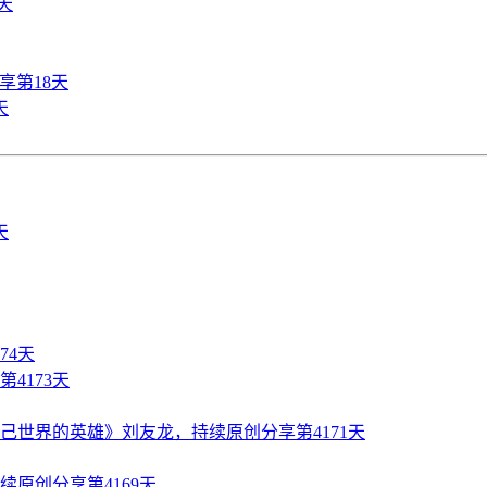
天
享第18天
天
74天
4173天
世界的英雄》刘友龙，持续原创分享第4171天
原创分享第4169天