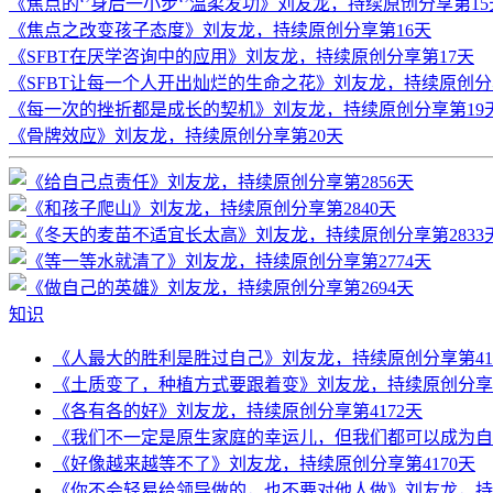
《焦点的‘’身后一小步‘’温柔发功》刘友龙，持续原创分享第15
《焦点之改变孩子态度》刘友龙，持续原创分享第16天
《SFBT在厌学咨询中的应用》刘友龙，持续原创分享第17天
《SFBT让每一个人开出灿烂的生命之花》刘友龙，持续原创分
《每一次的挫折都是成长的契机》刘友龙，持续原创分享第19
《骨牌效应》刘友龙，持续原创分享第20天
知识
《人最大的胜利是胜过自己》刘友龙，持续原创分享第41
《土质变了，种植方式要跟着变》刘友龙，持续原创分享第
《各有各的好》刘友龙，持续原创分享第4172天
《我们不一定是原生家庭的幸运儿，但我们都可以成为自己
《好像越来越等不了》刘友龙，持续原创分享第4170天
《你不会轻易给领导做的，也不要对他人做》刘友龙，持续