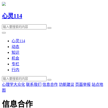
心灵114
心灵114
动态
知识
机会
专栏
行内
心理学大众化
联系我们
信息合作
功能建议
页面举报
站点地
图
信息合作