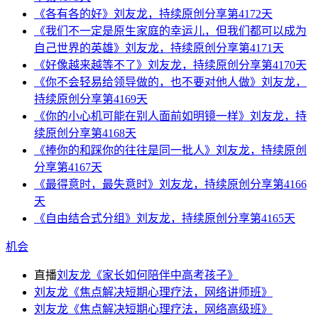
《各有各的好》刘友龙，持续原创分享第4172天
《我们不一定是原生家庭的幸运儿，但我们都可以成为
自己世界的英雄》刘友龙，持续原创分享第4171天
《好像越来越等不了》刘友龙，持续原创分享第4170天
《你不会轻易给领导做的，也不要对他人做》刘友龙，
持续原创分享第4169天
《你的小心机可能在别人面前如明镜一样》刘友龙，持
续原创分享第4168天
《捧你的和踩你的往往是同一批人》刘友龙，持续原创
分享第4167天
《最得意时，最失意时》刘友龙，持续原创分享第4166
天
《自由结合式分组》刘友龙，持续原创分享第4165天
机会
直播
刘友龙《家长如何陪伴中高考孩子》
刘友龙《焦点解决短期心理疗法，网络讲师班》
刘友龙《焦点解决短期心理疗法，网络高级班》