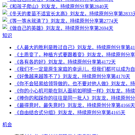
知识
《人最大的胜利是胜过自己》刘友龙，持续原创分享第41
《土质变了，种植方式要跟着变》刘友龙，持续原创分享第
《各有各的好》刘友龙，持续原创分享第4172天
《我们不一定是原生家庭的幸运儿，但我们都可以成为自己
《好像越来越等不了》刘友龙，持续原创分享第4170天
《你不会轻易给领导做的，也不要对他人做》刘友龙，持续
《你的小心机可能在别人面前如明镜一样》刘友龙，持续原
《捧你的和踩你的往往是同一批人》刘友龙，持续原创分享
《最得意时，最失意时》刘友龙，持续原创分享第4166天
《自由结合式分组》刘友龙，持续原创分享第4165天
机会