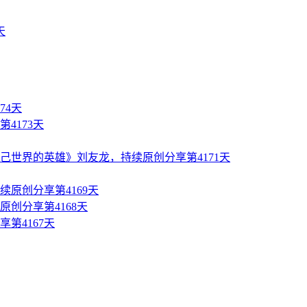
74天
4173天
世界的英雄》刘友龙，持续原创分享第4171天
原创分享第4169天
创分享第4168天
第4167天