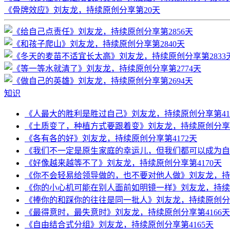
《骨牌效应》刘友龙，持续原创分享第20天
知识
《人最大的胜利是胜过自己》刘友龙，持续原创分享第41
《土质变了，种植方式要跟着变》刘友龙，持续原创分享第
《各有各的好》刘友龙，持续原创分享第4172天
《我们不一定是原生家庭的幸运儿，但我们都可以成为自己
《好像越来越等不了》刘友龙，持续原创分享第4170天
《你不会轻易给领导做的，也不要对他人做》刘友龙，持续
《你的小心机可能在别人面前如明镜一样》刘友龙，持续原
《捧你的和踩你的往往是同一批人》刘友龙，持续原创分享
《最得意时，最失意时》刘友龙，持续原创分享第4166天
《自由结合式分组》刘友龙，持续原创分享第4165天