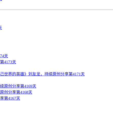
74天
4173天
世界的英雄》刘友龙，持续原创分享第4171天
原创分享第4169天
创分享第4168天
第4167天