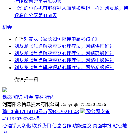
持续原创分享第4169天
《你的小心机可能在别人面前如明镜一样》刘友龙，持
续原创分享第4168天
机会
直播
刘友龙《家长如何陪伴中高考孩子》
刘友龙《焦点解决短期心理疗法，网络讲师班》
刘友龙《焦点解决短期心理疗法，网络高级班》
刘友龙《焦点解决短期心理疗法，网络中级班》
刘友龙《焦点解决短期心理疗法，网络初级班》
微信扫一扫
动态
知识
机会
专栏
行内
河南阳念信息技术有限公司 Copyright © 2020-2026
豫ICP备12014114号-5
豫B2-20210143
豫公网安备
41019702003808号
心理学大众化
联系我们
信息合作
功能建议
页面举报
站点地
图