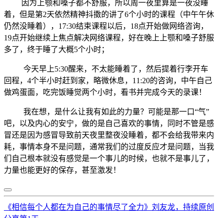
因为上颚和嗓子都不舒服，所以周一夜里算是一夜没睡
着，但是第2天依然精神抖擞的讲了6个小时的课程（中午午休
仍然没睡着），17:30结束课程以后，18点开始做网络咨询，
19点开始继续上焦点解决网络课程，好在晚上上颚和嗓子舒服
多了，终于睡了大概5个小时；
今天早上5:30醒来，不太能睡着了，然后提着行李开车
回程，4个半小时赶到家，略微休息，11:20的咨询，中午自己
做鸡蛋面，吃完饭睡觉两个小时，看书并完成今天的录课！
我在想，是什么让我有如此的力量？可能是那一口“气”
吧，以及内心的安宁，做的是自己喜欢的事情，同时不管是感
冒还是因为感冒导致前天夜里整夜没睡着，都不会给我带来内
耗，事情本身不是问题，通常我们的过度反应才是问题，当我
们自己根本就没有感觉是一个事儿的时候，也就不是事儿了，
力量也能更好的保存，甚至激发！
《相信每个人都在为自己的事情尽了全力》刘友龙，持续原创