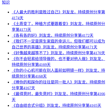
知识
《人最大的胜利是胜过自己》刘友龙，持续原创分享第
4174天
《土质变了，种植方式要跟着变》刘友龙，持续原创分
享第4173天
《各有各的好》刘友龙，持续原创分享第4172天
《我们不一定是原生家庭的幸运儿，但我们都可以成为
自己世界的英雄》刘友龙，持续原创分享第4171天
《好像越来越等不了》刘友龙，持续原创分享第4170天
《你不会轻易给领导做的，也不要对他人做》刘友龙，
持续原创分享第4169天
《你的小心机可能在别人面前如明镜一样》刘友龙，持
续原创分享第4168天
《捧你的和踩你的往往是同一批人》刘友龙，持续原创
分享第4167天
《最得意时，最失意时》刘友龙，持续原创分享第4166
天
《自由结合式分组》刘友龙，持续原创分享第4165天