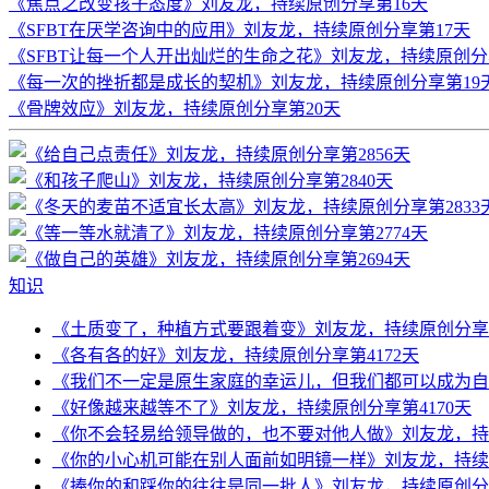
《焦点之改变孩子态度》刘友龙，持续原创分享第16天
《SFBT在厌学咨询中的应用》刘友龙，持续原创分享第17天
《SFBT让每一个人开出灿烂的生命之花》刘友龙，持续原创分
《每一次的挫折都是成长的契机》刘友龙，持续原创分享第19
《骨牌效应》刘友龙，持续原创分享第20天
知识
《土质变了，种植方式要跟着变》刘友龙，持续原创分享第
《各有各的好》刘友龙，持续原创分享第4172天
《我们不一定是原生家庭的幸运儿，但我们都可以成为自己
《好像越来越等不了》刘友龙，持续原创分享第4170天
《你不会轻易给领导做的，也不要对他人做》刘友龙，持续
《你的小心机可能在别人面前如明镜一样》刘友龙，持续原
《捧你的和踩你的往往是同一批人》刘友龙，持续原创分享