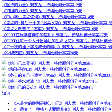
《坚持的力量》刘友龙，持续原创分享第12天
《抱团的力量》刘友龙，持续原创分享第13天
《中小学生焦点咨询》刘友龙，持续原创分享第14天
《焦点的‘’身后一小步‘’温柔发功》刘友龙，持续原创分享第15
《焦点之改变孩子态度》刘友龙，持续原创分享第16天
《SFBT在厌学咨询中的应用》刘友龙，持续原创分享第17天
《SFBT让每一个人开出灿烂的生命之花》刘友龙，持续原创分
《每一次的挫折都是成长的契机》刘友龙，持续原创分享第19
《骨牌效应》刘友龙，持续原创分享第20天
知识
《人最大的胜利是胜过自己》刘友龙，持续原创分享第41
《土质变了，种植方式要跟着变》刘友龙，持续原创分享第