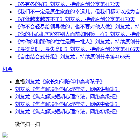
《各有各的好》刘友龙，持续原创分享第4172天
《我们不一定是原生家庭的幸运儿，但我们都可以成为自己
《好像越来越等不了》刘友龙，持续原创分享第4170天
《你不会轻易给领导做的，也不要对他人做》刘友龙，持续
《你的小心机可能在别人面前如明镜一样》刘友龙，持续原
《捧你的和踩你的往往是同一批人》刘友龙，持续原创分享
《最得意时，最失意时》刘友龙，持续原创分享第4166天
《自由结合式分组》刘友龙，持续原创分享第4165天
机会
直播
刘友龙《家长如何陪伴中高考孩子》
刘友龙《焦点解决短期心理疗法，网络讲师班》
刘友龙《焦点解决短期心理疗法，网络高级班》
刘友龙《焦点解决短期心理疗法，网络中级班》
刘友龙《焦点解决短期心理疗法，网络初级班》
微信扫一扫