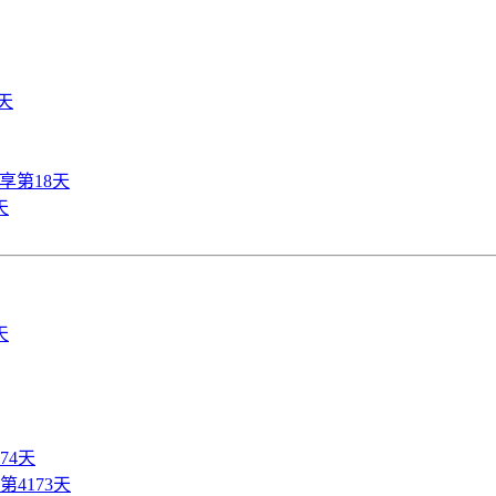
天
享第18天
天
74天
4173天