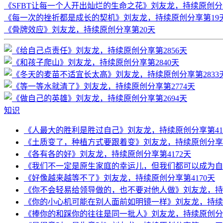
《SFBT让每一个人开出灿烂的生命之花》刘友龙，持续原创分
《每一次的挫折都是成长的契机》刘友龙，持续原创分享第19
《骨牌效应》刘友龙，持续原创分享第20天
知识
《人最大的胜利是胜过自己》刘友龙，持续原创分享第41
《土质变了，种植方式要跟着变》刘友龙，持续原创分享第
《各有各的好》刘友龙，持续原创分享第4172天
《我们不一定是原生家庭的幸运儿，但我们都可以成为自己
《好像越来越等不了》刘友龙，持续原创分享第4170天
《你不会轻易给领导做的，也不要对他人做》刘友龙，持续
《你的小心机可能在别人面前如明镜一样》刘友龙，持续原
《捧你的和踩你的往往是同一批人》刘友龙，持续原创分享