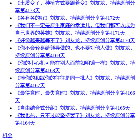
《土质变了，种植方式要跟着变》刘友龙，持续原创分
享第4173天
《各有各的好》刘友龙，持续原创分享第4172天
《我们不一定是原生家庭的幸运儿，但我们都可以成为
自己世界的英雄》刘友龙，持续原创分享第4171天
《好像越来越等不了》刘友龙，持续原创分享第4170天
《你不会轻易给领导做的，也不要对他人做》刘友龙，
持续原创分享第4169天
《你的小心机可能在别人面前如明镜一样》刘友龙，持
续原创分享第4168天
《捧你的和踩你的往往是同一批人》刘友龙，持续原创
分享第4167天
《最得意时，最失意时》刘友龙，持续原创分享第4166
天
《自由结合式分组》刘友龙，持续原创分享第4165天
《我也热，只不过能坚持罢了》刘友龙，持续原创分享
第4164天
机会