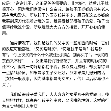
应是：“谢谢儿子，这正是爸爸需要的，非常好”，然后儿子就
很开心。因为我们家没有什么亲戚，给孩子压岁钱的只有老人
还有我和爱人，所以孩子的压岁钱并不多，愿意花这么多钱给
我买剃须刀代表着对我的爱，我觉得我配得孩子的爱，孩子也
值得给我这个爱，所以我就大大方方的接受，开开心心的使
用。
通常情况下，我们给我们的父辈买一些东西的时候，它们
的反应可能都是：“又买啥呀买”，“花这钱干啥啊？我啥都
有”，“你上次买的什么什么我还没用呢，别再买了”，“你买的
东西又不好”……，反正是我们钱也花了，并且有的时候花的
还不少，但是一句好话都捞不着。费心费力费时，却没有得到
一点情绪价值。如果是亲生子女还好，那如果是儿媳妇的话
（女婿一般没事，因为基本都是闺女买），估计以后就再也不
买了。
我们值得孩子爱我们，大大方方的接受孩子的爱即可，整
天扭扭捏捏，既高兴与孩子的孝顺，又满嘴的埋怨，这样的行
为其实特别让人生厌。