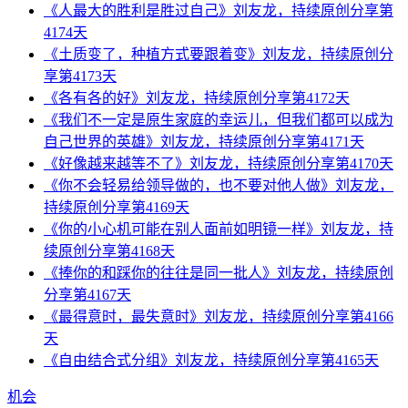
《人最大的胜利是胜过自己》刘友龙，持续原创分享第
4174天
《土质变了，种植方式要跟着变》刘友龙，持续原创分
享第4173天
《各有各的好》刘友龙，持续原创分享第4172天
《我们不一定是原生家庭的幸运儿，但我们都可以成为
自己世界的英雄》刘友龙，持续原创分享第4171天
《好像越来越等不了》刘友龙，持续原创分享第4170天
《你不会轻易给领导做的，也不要对他人做》刘友龙，
持续原创分享第4169天
《你的小心机可能在别人面前如明镜一样》刘友龙，持
续原创分享第4168天
《捧你的和踩你的往往是同一批人》刘友龙，持续原创
分享第4167天
《最得意时，最失意时》刘友龙，持续原创分享第4166
天
《自由结合式分组》刘友龙，持续原创分享第4165天
机会