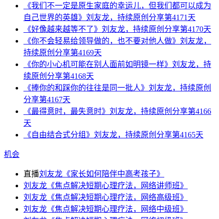
《我们不一定是原生家庭的幸运儿，但我们都可以成为
自己世界的英雄》刘友龙，持续原创分享第4171天
《好像越来越等不了》刘友龙，持续原创分享第4170天
《你不会轻易给领导做的，也不要对他人做》刘友龙，
持续原创分享第4169天
《你的小心机可能在别人面前如明镜一样》刘友龙，持
续原创分享第4168天
《捧你的和踩你的往往是同一批人》刘友龙，持续原创
分享第4167天
《最得意时，最失意时》刘友龙，持续原创分享第4166
天
《自由结合式分组》刘友龙，持续原创分享第4165天
机会
直播
刘友龙《家长如何陪伴中高考孩子》
刘友龙《焦点解决短期心理疗法，网络讲师班》
刘友龙《焦点解决短期心理疗法，网络高级班》
刘友龙《焦点解决短期心理疗法，网络中级班》