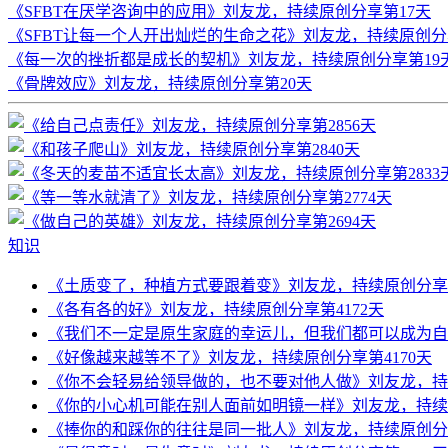
《SFBT在厌学咨询中的应用》刘友龙，持续原创分享第17天
《SFBT让每一个人开出灿烂的生命之花》刘友龙，持续原创分
《每一次的挫折都是成长的契机》刘友龙，持续原创分享第19
《骨牌效应》刘友龙，持续原创分享第20天
知识
《土质变了，种植方式要跟着变》刘友龙，持续原创分享第
《各有各的好》刘友龙，持续原创分享第4172天
《我们不一定是原生家庭的幸运儿，但我们都可以成为自己
《好像越来越等不了》刘友龙，持续原创分享第4170天
《你不会轻易给领导做的，也不要对他人做》刘友龙，持续
《你的小心机可能在别人面前如明镜一样》刘友龙，持续原
《捧你的和踩你的往往是同一批人》刘友龙，持续原创分享