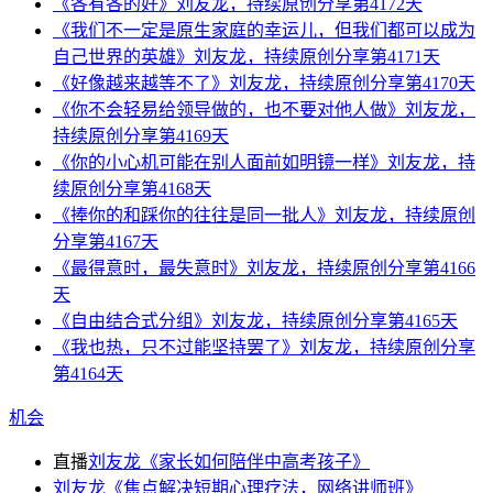
《各有各的好》刘友龙，持续原创分享第4172天
《我们不一定是原生家庭的幸运儿，但我们都可以成为
自己世界的英雄》刘友龙，持续原创分享第4171天
《好像越来越等不了》刘友龙，持续原创分享第4170天
《你不会轻易给领导做的，也不要对他人做》刘友龙，
持续原创分享第4169天
《你的小心机可能在别人面前如明镜一样》刘友龙，持
续原创分享第4168天
《捧你的和踩你的往往是同一批人》刘友龙，持续原创
分享第4167天
《最得意时，最失意时》刘友龙，持续原创分享第4166
天
《自由结合式分组》刘友龙，持续原创分享第4165天
《我也热，只不过能坚持罢了》刘友龙，持续原创分享
第4164天
机会
直播
刘友龙《家长如何陪伴中高考孩子》
刘友龙《焦点解决短期心理疗法，网络讲师班》