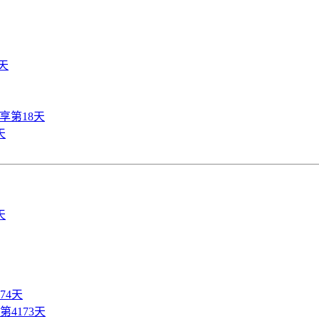
天
享第18天
天
74天
4173天