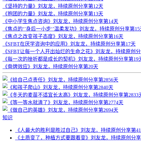
《坚持的力量》刘友龙，持续原创分享第12天
《抱团的力量》刘友龙，持续原创分享第13天
《中小学生焦点咨询》刘友龙，持续原创分享第14天
《焦点的‘’身后一小步‘’温柔发功》刘友龙，持续原创分享第15
《焦点之改变孩子态度》刘友龙，持续原创分享第16天
《SFBT在厌学咨询中的应用》刘友龙，持续原创分享第17天
《SFBT让每一个人开出灿烂的生命之花》刘友龙，持续原创分
《每一次的挫折都是成长的契机》刘友龙，持续原创分享第19
《骨牌效应》刘友龙，持续原创分享第20天
知识
《人最大的胜利是胜过自己》刘友龙，持续原创分享第41
《土质变了，种植方式要跟着变》刘友龙，持续原创分享第