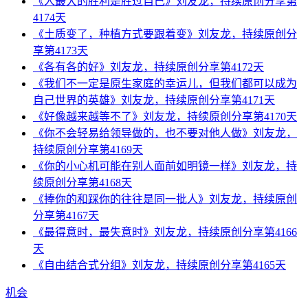
《人最大的胜利是胜过自己》刘友龙，持续原创分享第
4174天
《土质变了，种植方式要跟着变》刘友龙，持续原创分
享第4173天
《各有各的好》刘友龙，持续原创分享第4172天
《我们不一定是原生家庭的幸运儿，但我们都可以成为
自己世界的英雄》刘友龙，持续原创分享第4171天
《好像越来越等不了》刘友龙，持续原创分享第4170天
《你不会轻易给领导做的，也不要对他人做》刘友龙，
持续原创分享第4169天
《你的小心机可能在别人面前如明镜一样》刘友龙，持
续原创分享第4168天
《捧你的和踩你的往往是同一批人》刘友龙，持续原创
分享第4167天
《最得意时，最失意时》刘友龙，持续原创分享第4166
天
《自由结合式分组》刘友龙，持续原创分享第4165天
机会