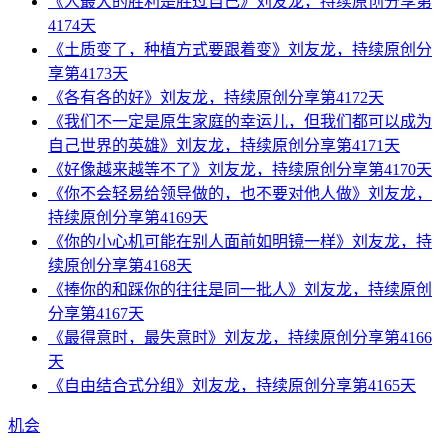
《人最大的胜利是胜过自己》刘友龙，持续原创分享第
4174天
《土质变了，种植方式要跟着变》刘友龙，持续原创分
享第4173天
《各有各的好》刘友龙，持续原创分享第4172天
《我们不一定是原生家庭的幸运儿，但我们都可以成为
自己世界的英雄》刘友龙，持续原创分享第4171天
《好像越来越等不了》刘友龙，持续原创分享第4170天
《你不会轻易给领导做的，也不要对他人做》刘友龙，
持续原创分享第4169天
《你的小心机可能在别人面前如明镜一样》刘友龙，持
续原创分享第4168天
《捧你的和踩你的往往是同一批人》刘友龙，持续原创
分享第4167天
《最得意时，最失意时》刘友龙，持续原创分享第4166
天
《自由结合式分组》刘友龙，持续原创分享第4165天
机会