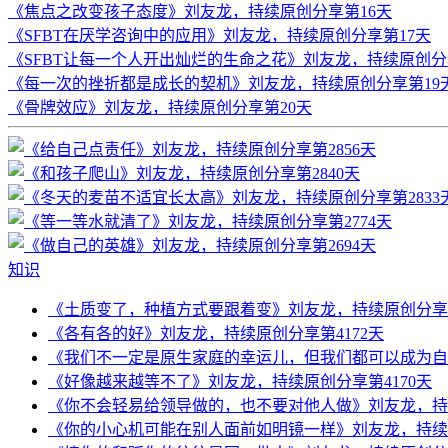
《焦点之改变孩子态度》刘友龙，持续原创分享第16天
《SFBT在厌学咨询中的应用》刘友龙，持续原创分享第17天
《SFBT让每一个人开出灿烂的生命之花》刘友龙，持续原创分
《每一次的挫折都是成长的契机》刘友龙，持续原创分享第19
《骨牌效应》刘友龙，持续原创分享第20天
知识
《土质变了，种植方式要跟着变》刘友龙，持续原创分享第
《各有各的好》刘友龙，持续原创分享第4172天
《我们不一定是原生家庭的幸运儿，但我们都可以成为自己
《好像越来越等不了》刘友龙，持续原创分享第4170天
《你不会轻易给领导做的，也不要对他人做》刘友龙，持续
《你的小心机可能在别人面前如明镜一样》刘友龙，持续原