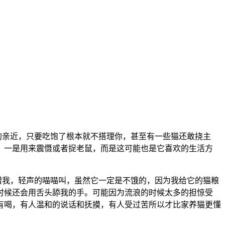
狗亲近，只要吃饱了根本就不搭理你，甚至有一些猫还敢挠主
，一是用来震慑或者捉老鼠，而是这可能也是它喜欢的生活方
我，轻声的喵喵叫，虽然它一定是不饿的，因为我给它的猫粮
时候还会用舌头舔我的手。可能因为流浪的时候太多的担惊受
有喝，有人温和的说话和抚摸，有人受过苦所以才比家养猫更懂