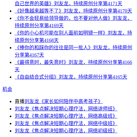
自己世界的英雄》刘友龙，持续原创分享第4171天
《好像越来越等不了》刘友龙，持续原创分享第4170天
《你不会轻易给领导做的，也不要对他人做》刘友龙，
持续原创分享第4169天
《你的小心机可能在别人面前如明镜一样》刘友龙，持
续原创分享第4168天
《捧你的和踩你的往往是同一批人》刘友龙，持续原创
分享第4167天
《最得意时，最失意时》刘友龙，持续原创分享第4166
天
《自由结合式分组》刘友龙，持续原创分享第4165天
机会
直播
刘友龙《家长如何陪伴中高考孩子》
刘友龙《焦点解决短期心理疗法，网络讲师班》
刘友龙《焦点解决短期心理疗法，网络高级班》
刘友龙《焦点解决短期心理疗法，网络中级班》
刘友龙《焦点解决短期心理疗法，网络初级班》