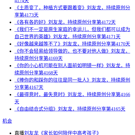
4174天
《土质变了，种植方式要跟着变》刘友龙，持续原创分
享第4173天
《各有各的好》刘友龙，持续原创分享第4172天
《我们不一定是原生家庭的幸运儿，但我们都可以成为
自己世界的英雄》刘友龙，持续原创分享第4171天
《好像越来越等不了》刘友龙，持续原创分享第4170天
《你不会轻易给领导做的，也不要对他人做》刘友龙，
持续原创分享第4169天
《你的小心机可能在别人面前如明镜一样》刘友龙，持
续原创分享第4168天
《捧你的和踩你的往往是同一批人》刘友龙，持续原创
分享第4167天
《最得意时，最失意时》刘友龙，持续原创分享第4166
天
《自由结合式分组》刘友龙，持续原创分享第4165天
机会
直播
刘友龙《家长如何陪伴中高考孩子》