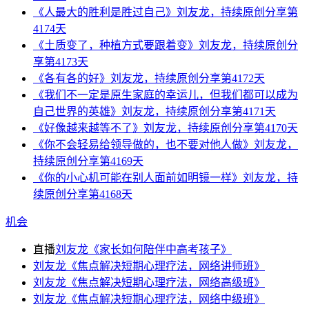
《人最大的胜利是胜过自己》刘友龙，持续原创分享第
4174天
《土质变了，种植方式要跟着变》刘友龙，持续原创分
享第4173天
《各有各的好》刘友龙，持续原创分享第4172天
《我们不一定是原生家庭的幸运儿，但我们都可以成为
自己世界的英雄》刘友龙，持续原创分享第4171天
《好像越来越等不了》刘友龙，持续原创分享第4170天
《你不会轻易给领导做的，也不要对他人做》刘友龙，
持续原创分享第4169天
《你的小心机可能在别人面前如明镜一样》刘友龙，持
续原创分享第4168天
机会
直播
刘友龙《家长如何陪伴中高考孩子》
刘友龙《焦点解决短期心理疗法，网络讲师班》
刘友龙《焦点解决短期心理疗法，网络高级班》
刘友龙《焦点解决短期心理疗法，网络中级班》