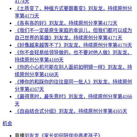
4174天
《土质变了，种植方式要跟着变》刘友龙，持续原创分
享第4173天
《各有各的好》刘友龙，持续原创分享第4172天
《我们不一定是原生家庭的幸运儿，但我们都可以成为
自己世界的英雄》刘友龙，持续原创分享第4171天
《好像越来越等不了》刘友龙，持续原创分享第4170天
《你不会轻易给领导做的，也不要对他人做》刘友龙，
持续原创分享第4169天
《你的小心机可能在别人面前如明镜一样》刘友龙，持
续原创分享第4168天
《捧你的和踩你的往往是同一批人》刘友龙，持续原创
分享第4167天
《最得意时，最失意时》刘友龙，持续原创分享第4166
天
《自由结合式分组》刘友龙，持续原创分享第4165天
机会
直播
刘友龙《家长如何陪伴中高考孩子》