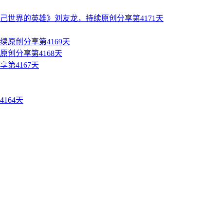
世界的英雄》刘友龙，持续原创分享第4171天
原创分享第4169天
创分享第4168天
第4167天
164天