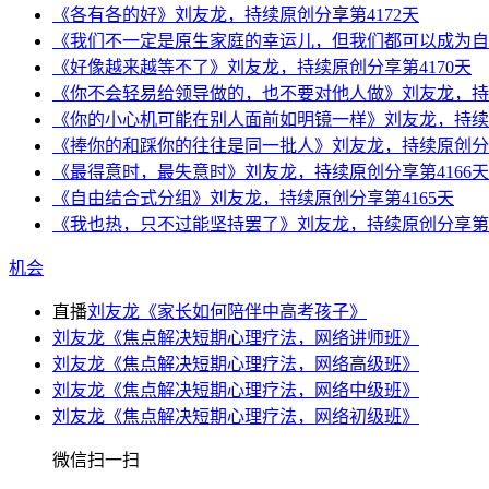
《各有各的好》刘友龙，持续原创分享第4172天
《我们不一定是原生家庭的幸运儿，但我们都可以成为自己
《好像越来越等不了》刘友龙，持续原创分享第4170天
《你不会轻易给领导做的，也不要对他人做》刘友龙，持续
《你的小心机可能在别人面前如明镜一样》刘友龙，持续原
《捧你的和踩你的往往是同一批人》刘友龙，持续原创分享
《最得意时，最失意时》刘友龙，持续原创分享第4166天
《自由结合式分组》刘友龙，持续原创分享第4165天
《我也热，只不过能坚持罢了》刘友龙，持续原创分享第4
机会
直播
刘友龙《家长如何陪伴中高考孩子》
刘友龙《焦点解决短期心理疗法，网络讲师班》
刘友龙《焦点解决短期心理疗法，网络高级班》
刘友龙《焦点解决短期心理疗法，网络中级班》
刘友龙《焦点解决短期心理疗法，网络初级班》
微信扫一扫