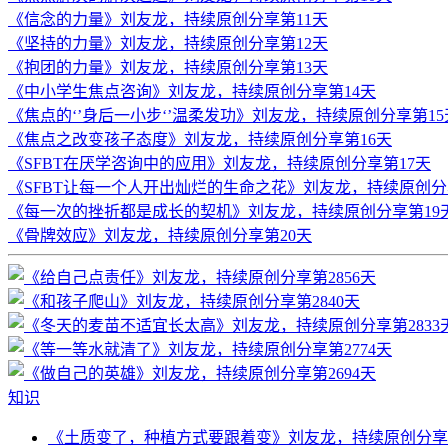
《信念的力量》刘友龙，持续原创分享第11天
《坚持的力量》刘友龙，持续原创分享第12天
《抱团的力量》刘友龙，持续原创分享第13天
《中小学生焦点咨询》刘友龙，持续原创分享第14天
《焦点的‘’身后一小步‘’温柔发功》刘友龙，持续原创分享第15
《焦点之改变孩子态度》刘友龙，持续原创分享第16天
《SFBT在厌学咨询中的应用》刘友龙，持续原创分享第17天
《SFBT让每一个人开出灿烂的生命之花》刘友龙，持续原创分
《每一次的挫折都是成长的契机》刘友龙，持续原创分享第19
《骨牌效应》刘友龙，持续原创分享第20天
知识
《土质变了，种植方式要跟着变》刘友龙，持续原创分享第