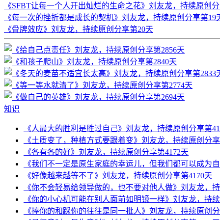
《SFBT让每一个人开出灿烂的生命之花》刘友龙，持续原创分
《每一次的挫折都是成长的契机》刘友龙，持续原创分享第19
《骨牌效应》刘友龙，持续原创分享第20天
知识
《人最大的胜利是胜过自己》刘友龙，持续原创分享第41
《土质变了，种植方式要跟着变》刘友龙，持续原创分享第
《各有各的好》刘友龙，持续原创分享第4172天
《我们不一定是原生家庭的幸运儿，但我们都可以成为自己
《好像越来越等不了》刘友龙，持续原创分享第4170天
《你不会轻易给领导做的，也不要对他人做》刘友龙，持续
《你的小心机可能在别人面前如明镜一样》刘友龙，持续原
《捧你的和踩你的往往是同一批人》刘友龙，持续原创分享