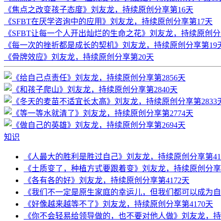
《焦点之改变孩子态度》刘友龙，持续原创分享第16天
《SFBT在厌学咨询中的应用》刘友龙，持续原创分享第17天
《SFBT让每一个人开出灿烂的生命之花》刘友龙，持续原创分
《每一次的挫折都是成长的契机》刘友龙，持续原创分享第19
《骨牌效应》刘友龙，持续原创分享第20天
知识
《人最大的胜利是胜过自己》刘友龙，持续原创分享第41
《土质变了，种植方式要跟着变》刘友龙，持续原创分享第
《各有各的好》刘友龙，持续原创分享第4172天
《我们不一定是原生家庭的幸运儿，但我们都可以成为自己
《好像越来越等不了》刘友龙，持续原创分享第4170天
《你不会轻易给领导做的，也不要对他人做》刘友龙，持续