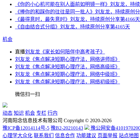
《你的小心机可能在别人面前如明镜一样》刘友龙，持续原
《捧你的和踩你的往往是同一批人》刘友龙，持续原创分享
《最得意时，最失意时》刘友龙，持续原创分享第4166天
《自由结合式分组》刘友龙，持续原创分享第4165天
机会
直播
刘友龙《家长如何陪伴中高考孩子》
刘友龙《焦点解决短期心理疗法，网络讲师班》
刘友龙《焦点解决短期心理疗法，网络高级班》
刘友龙《焦点解决短期心理疗法，网络中级班》
刘友龙《焦点解决短期心理疗法，网络初级班》
微信扫一扫
动态
知识
机会
专栏
行内
河南阳念信息技术有限公司 Copyright © 2020-2026
豫ICP备12014114号-5
豫B2-20210143
豫公网安备4101970200
心理学大众化
联系我们
信息合作
功能建议
页面举报
站点地图