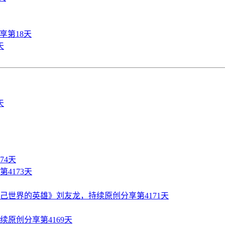
享第18天
天
74天
4173天
世界的英雄》刘友龙，持续原创分享第4171天
原创分享第4169天