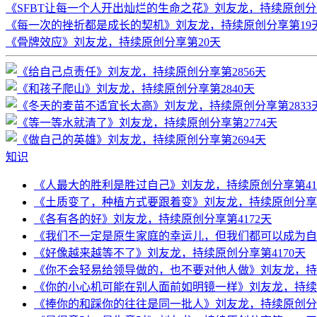
《SFBT让每一个人开出灿烂的生命之花》刘友龙，持续原创分
《每一次的挫折都是成长的契机》刘友龙，持续原创分享第19
《骨牌效应》刘友龙，持续原创分享第20天
知识
《人最大的胜利是胜过自己》刘友龙，持续原创分享第41
《土质变了，种植方式要跟着变》刘友龙，持续原创分享第
《各有各的好》刘友龙，持续原创分享第4172天
《我们不一定是原生家庭的幸运儿，但我们都可以成为自己
《好像越来越等不了》刘友龙，持续原创分享第4170天
《你不会轻易给领导做的，也不要对他人做》刘友龙，持续
《你的小心机可能在别人面前如明镜一样》刘友龙，持续原
《捧你的和踩你的往往是同一批人》刘友龙，持续原创分享