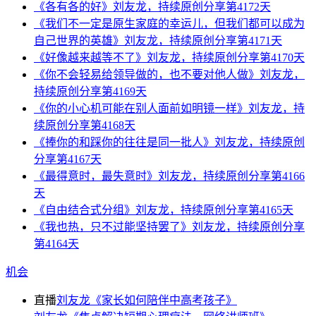
《各有各的好》刘友龙，持续原创分享第4172天
《我们不一定是原生家庭的幸运儿，但我们都可以成为
自己世界的英雄》刘友龙，持续原创分享第4171天
《好像越来越等不了》刘友龙，持续原创分享第4170天
《你不会轻易给领导做的，也不要对他人做》刘友龙，
持续原创分享第4169天
《你的小心机可能在别人面前如明镜一样》刘友龙，持
续原创分享第4168天
《捧你的和踩你的往往是同一批人》刘友龙，持续原创
分享第4167天
《最得意时，最失意时》刘友龙，持续原创分享第4166
天
《自由结合式分组》刘友龙，持续原创分享第4165天
《我也热，只不过能坚持罢了》刘友龙，持续原创分享
第4164天
机会
直播
刘友龙《家长如何陪伴中高考孩子》