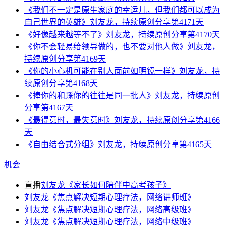
《我们不一定是原生家庭的幸运儿，但我们都可以成为
自己世界的英雄》刘友龙，持续原创分享第4171天
《好像越来越等不了》刘友龙，持续原创分享第4170天
《你不会轻易给领导做的，也不要对他人做》刘友龙，
持续原创分享第4169天
《你的小心机可能在别人面前如明镜一样》刘友龙，持
续原创分享第4168天
《捧你的和踩你的往往是同一批人》刘友龙，持续原创
分享第4167天
《最得意时，最失意时》刘友龙，持续原创分享第4166
天
《自由结合式分组》刘友龙，持续原创分享第4165天
机会
直播
刘友龙《家长如何陪伴中高考孩子》
刘友龙《焦点解决短期心理疗法，网络讲师班》
刘友龙《焦点解决短期心理疗法，网络高级班》
刘友龙《焦点解决短期心理疗法，网络中级班》