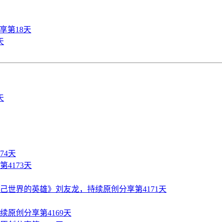
享第18天
天
74天
4173天
世界的英雄》刘友龙，持续原创分享第4171天
原创分享第4169天