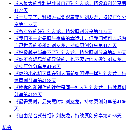
《人最大的胜利是胜过自己》刘友龙，持续原创分享第
4174天
《土质变了，种植方式要跟着变》刘友龙，持续原创分
享第4173天
《各有各的好》刘友龙，持续原创分享第4172天
《我们不一定是原生家庭的幸运儿，但我们都可以成为
自己世界的英雄》刘友龙，持续原创分享第4171天
《好像越来越等不了》刘友龙，持续原创分享第4170天
《你不会轻易给领导做的，也不要对他人做》刘友龙，
持续原创分享第4169天
《你的小心机可能在别人面前如明镜一样》刘友龙，持
续原创分享第4168天
《捧你的和踩你的往往是同一批人》刘友龙，持续原创
分享第4167天
《最得意时，最失意时》刘友龙，持续原创分享第4166
天
《自由结合式分组》刘友龙，持续原创分享第4165天
机会