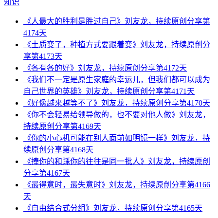
知识
《人最大的胜利是胜过自己》刘友龙，持续原创分享第
4174天
《土质变了，种植方式要跟着变》刘友龙，持续原创分
享第4173天
《各有各的好》刘友龙，持续原创分享第4172天
《我们不一定是原生家庭的幸运儿，但我们都可以成为
自己世界的英雄》刘友龙，持续原创分享第4171天
《好像越来越等不了》刘友龙，持续原创分享第4170天
《你不会轻易给领导做的，也不要对他人做》刘友龙，
持续原创分享第4169天
《你的小心机可能在别人面前如明镜一样》刘友龙，持
续原创分享第4168天
《捧你的和踩你的往往是同一批人》刘友龙，持续原创
分享第4167天
《最得意时，最失意时》刘友龙，持续原创分享第4166
天
《自由结合式分组》刘友龙，持续原创分享第4165天