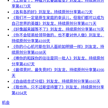
《土质变了，种植方式要跟着变》刘友龙，持续原创分
享第4173天
《各有各的好》刘友龙，持续原创分享第4172天
《我们不一定是原生家庭的幸运儿，但我们都可以成为
自己世界的英雄》刘友龙，持续原创分享第4171天
《好像越来越等不了》刘友龙，持续原创分享第4170天
《你不会轻易给领导做的，也不要对他人做》刘友龙，
持续原创分享第4169天
《你的小心机可能在别人面前如明镜一样》刘友龙，持
续原创分享第4168天
《捧你的和踩你的往往是同一批人》刘友龙，持续原创
分享第4167天
《最得意时，最失意时》刘友龙，持续原创分享第4166
天
《自由结合式分组》刘友龙，持续原创分享第4165天
《我也热，只不过能坚持罢了》刘友龙，持续原创分享
第4164天
机会