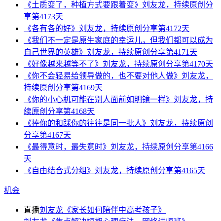
《土质变了，种植方式要跟着变》刘友龙，持续原创分
享第4173天
《各有各的好》刘友龙，持续原创分享第4172天
《我们不一定是原生家庭的幸运儿，但我们都可以成为
自己世界的英雄》刘友龙，持续原创分享第4171天
《好像越来越等不了》刘友龙，持续原创分享第4170天
《你不会轻易给领导做的，也不要对他人做》刘友龙，
持续原创分享第4169天
《你的小心机可能在别人面前如明镜一样》刘友龙，持
续原创分享第4168天
《捧你的和踩你的往往是同一批人》刘友龙，持续原创
分享第4167天
《最得意时，最失意时》刘友龙，持续原创分享第4166
天
《自由结合式分组》刘友龙，持续原创分享第4165天
机会
直播
刘友龙《家长如何陪伴中高考孩子》