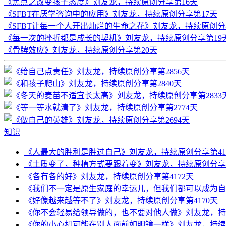
《焦点之改变孩子态度》刘友龙，持续原创分享第16天
《SFBT在厌学咨询中的应用》刘友龙，持续原创分享第17天
《SFBT让每一个人开出灿烂的生命之花》刘友龙，持续原创分
《每一次的挫折都是成长的契机》刘友龙，持续原创分享第19
《骨牌效应》刘友龙，持续原创分享第20天
知识
《人最大的胜利是胜过自己》刘友龙，持续原创分享第41
《土质变了，种植方式要跟着变》刘友龙，持续原创分享第
《各有各的好》刘友龙，持续原创分享第4172天
《我们不一定是原生家庭的幸运儿，但我们都可以成为自己
《好像越来越等不了》刘友龙，持续原创分享第4170天
《你不会轻易给领导做的，也不要对他人做》刘友龙，持续
《你的小心机可能在别人面前如明镜一样》刘友龙，持续原