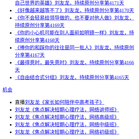
自己世界的英雄》刘友龙，持续原创分享第4171天
《好像越来越等不了》刘友龙，持续原创分享第4170天
《你不会轻易给领导做的，也不要对他人做》刘友龙，
持续原创分享第4169天
《你的小心机可能在别人面前如明镜一样》刘友龙，持
续原创分享第4168天
《捧你的和踩你的往往是同一批人》刘友龙，持续原创
分享第4167天
《最得意时，最失意时》刘友龙，持续原创分享第4166
天
《自由结合式分组》刘友龙，持续原创分享第4165天
机会
直播
刘友龙《家长如何陪伴中高考孩子》
刘友龙《焦点解决短期心理疗法，网络讲师班》
刘友龙《焦点解决短期心理疗法，网络高级班》
刘友龙《焦点解决短期心理疗法，网络中级班》
刘友龙《焦点解决短期心理疗法，网络初级班》