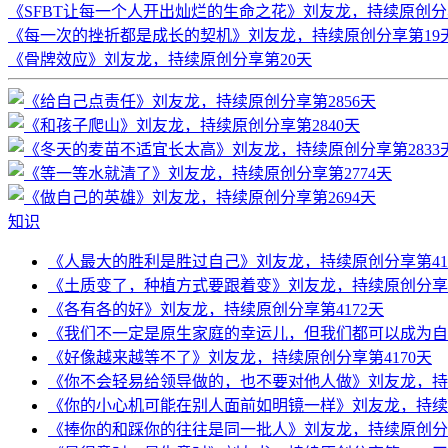
《SFBT让每一个人开出灿烂的生命之花》刘友龙，持续原创分
《每一次的挫折都是成长的契机》刘友龙，持续原创分享第19
《骨牌效应》刘友龙，持续原创分享第20天
知识
《人最大的胜利是胜过自己》刘友龙，持续原创分享第41
《土质变了，种植方式要跟着变》刘友龙，持续原创分享第
《各有各的好》刘友龙，持续原创分享第4172天
《我们不一定是原生家庭的幸运儿，但我们都可以成为自己
《好像越来越等不了》刘友龙，持续原创分享第4170天
《你不会轻易给领导做的，也不要对他人做》刘友龙，持续
《你的小心机可能在别人面前如明镜一样》刘友龙，持续原
《捧你的和踩你的往往是同一批人》刘友龙，持续原创分享