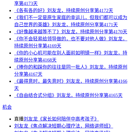
享第4173天
《各有各的好》刘友龙，持续原创分享第4172天
《我们不一定是原生家庭的幸运儿，但我们都可以成为
自己世界的英雄》刘友龙，持续原创分享第4171天
《好像越来越等不了》刘友龙，持续原创分享第4170天
《你不会轻易给领导做的，也不要对他人做》刘友龙，
持续原创分享第4169天
《你的小心机可能在别人面前如明镜一样》刘友龙，持
续原创分享第4168天
《捧你的和踩你的往往是同一批人》刘友龙，持续原创
分享第4167天
《最得意时，最失意时》刘友龙，持续原创分享第4166
天
《自由结合式分组》刘友龙，持续原创分享第4165天
机会
直播
刘友龙《家长如何陪伴中高考孩子》
刘友龙《焦点解决短期心理疗法，网络讲师班》