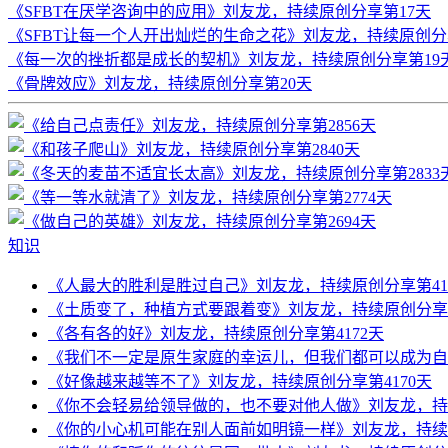
《SFBT在厌学咨询中的应用》刘友龙，持续原创分享第17天
《SFBT让每一个人开出灿烂的生命之花》刘友龙，持续原创分
《每一次的挫折都是成长的契机》刘友龙，持续原创分享第19
《骨牌效应》刘友龙，持续原创分享第20天
知识
《人最大的胜利是胜过自己》刘友龙，持续原创分享第41
《土质变了，种植方式要跟着变》刘友龙，持续原创分享第
《各有各的好》刘友龙，持续原创分享第4172天
《我们不一定是原生家庭的幸运儿，但我们都可以成为自己
《好像越来越等不了》刘友龙，持续原创分享第4170天
《你不会轻易给领导做的，也不要对他人做》刘友龙，持续
《你的小心机可能在别人面前如明镜一样》刘友龙，持续原