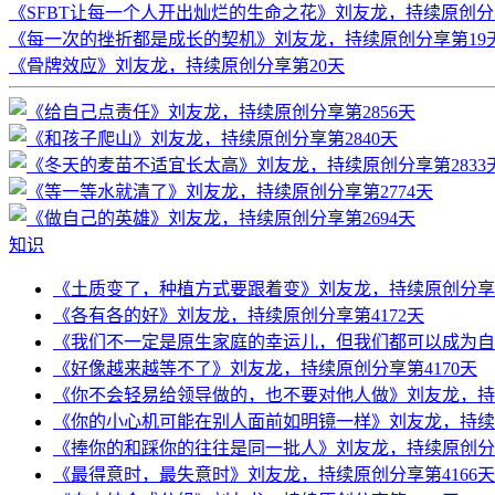
《SFBT让每一个人开出灿烂的生命之花》刘友龙，持续原创分
《每一次的挫折都是成长的契机》刘友龙，持续原创分享第19
《骨牌效应》刘友龙，持续原创分享第20天
知识
《土质变了，种植方式要跟着变》刘友龙，持续原创分享第
《各有各的好》刘友龙，持续原创分享第4172天
《我们不一定是原生家庭的幸运儿，但我们都可以成为自己
《好像越来越等不了》刘友龙，持续原创分享第4170天
《你不会轻易给领导做的，也不要对他人做》刘友龙，持续
《你的小心机可能在别人面前如明镜一样》刘友龙，持续原
《捧你的和踩你的往往是同一批人》刘友龙，持续原创分享
《最得意时，最失意时》刘友龙，持续原创分享第4166天