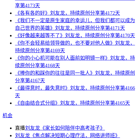
享第4173天
《各有各的好》刘友龙，持续原创分享第4172天
《我们不一定是原生家庭的幸运儿，但我们都可以成为
自己世界的英雄》刘友龙，持续原创分享第4171天
《好像越来越等不了》刘友龙，持续原创分享第4170天
《你不会轻易给领导做的，也不要对他人做》刘友龙，
持续原创分享第4169天
《你的小心机可能在别人面前如明镜一样》刘友龙，持
续原创分享第4168天
《捧你的和踩你的往往是同一批人》刘友龙，持续原创
分享第4167天
《最得意时，最失意时》刘友龙，持续原创分享第4166
天
《自由结合式分组》刘友龙，持续原创分享第4165天
机会
直播
刘友龙《家长如何陪伴中高考孩子》
刘友龙《焦点解决短期心理疗法，网络讲师班》