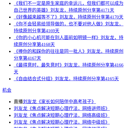
《我们不一定是原生家庭的幸运儿，但我们都可以成为
自己世界的英雄》刘友龙，持续原创分享第4171天
《好像越来越等不了》刘友龙，持续原创分享第4170天
《你不会轻易给领导做的，也不要对他人做》刘友龙，
持续原创分享第4169天
《你的小心机可能在别人面前如明镜一样》刘友龙，持
续原创分享第4168天
《捧你的和踩你的往往是同一批人》刘友龙，持续原创
分享第4167天
《最得意时，最失意时》刘友龙，持续原创分享第4166
天
《自由结合式分组》刘友龙，持续原创分享第4165天
机会
直播
刘友龙《家长如何陪伴中高考孩子》
刘友龙《焦点解决短期心理疗法，网络讲师班》
刘友龙《焦点解决短期心理疗法，网络高级班》
刘友龙《焦点解决短期心理疗法，网络中级班》