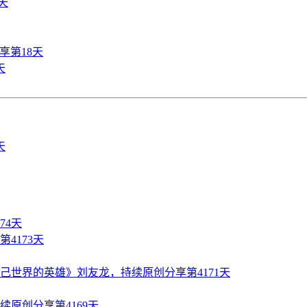
天
享第18天
天
74天
4173天
世界的英雄》刘友龙，持续原创分享第4171天
原创分享第4169天