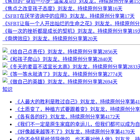
《焦点的‘’身后一小步‘’温柔发功》刘友龙，持续原创分享第15
《焦点之改变孩子态度》刘友龙，持续原创分享第16天
《SFBT在厌学咨询中的应用》刘友龙，持续原创分享第17天
《SFBT让每一个人开出灿烂的生命之花》刘友龙，持续原创分
《每一次的挫折都是成长的契机》刘友龙，持续原创分享第19
《骨牌效应》刘友龙，持续原创分享第20天
知识
《人最大的胜利是胜过自己》刘友龙，持续原创分享第41
《土质变了，种植方式要跟着变》刘友龙，持续原创分享第
《各有各的好》刘友龙，持续原创分享第4172天
《我们不一定是原生家庭的幸运儿，但我们都可以成为自己
《好像越来越等不了》刘友龙，持续原创分享第4170天
《你不会轻易给领导做的，也不要对他人做》刘友龙，持续