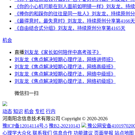
《你的小心机可能在别人面前如明镜一样》刘友龙，持续原
《捧你的和踩你的往往是同一批人》刘友龙，持续原创分享
《最得意时，最失意时》刘友龙，持续原创分享第4166天
《自由结合式分组》刘友龙，持续原创分享第4165天
机会
直播
刘友龙《家长如何陪伴中高考孩子》
刘友龙《焦点解决短期心理疗法，网络讲师班》
刘友龙《焦点解决短期心理疗法，网络高级班》
刘友龙《焦点解决短期心理疗法，网络中级班》
刘友龙《焦点解决短期心理疗法，网络初级班》
微信扫一扫
动态
知识
机会
专栏
行内
河南阳念信息技术有限公司 Copyright © 2020-2026
豫ICP备12014114号-5
豫B2-20210143
豫公网安备4101970200
心理学大众化
联系我们
信息合作
功能建议
页面举报
站点地图