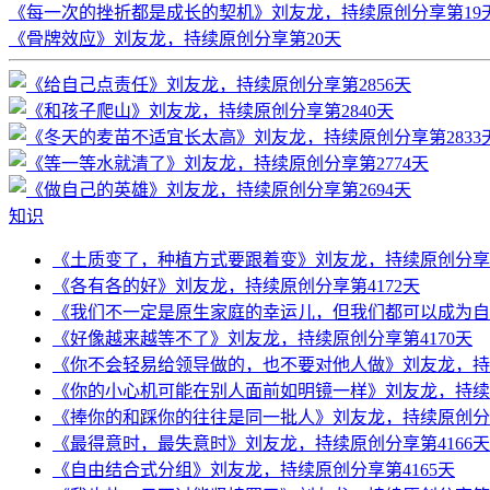
《每一次的挫折都是成长的契机》刘友龙，持续原创分享第19
《骨牌效应》刘友龙，持续原创分享第20天
知识
《土质变了，种植方式要跟着变》刘友龙，持续原创分享第
《各有各的好》刘友龙，持续原创分享第4172天
《我们不一定是原生家庭的幸运儿，但我们都可以成为自己
《好像越来越等不了》刘友龙，持续原创分享第4170天
《你不会轻易给领导做的，也不要对他人做》刘友龙，持续
《你的小心机可能在别人面前如明镜一样》刘友龙，持续原
《捧你的和踩你的往往是同一批人》刘友龙，持续原创分享
《最得意时，最失意时》刘友龙，持续原创分享第4166天
《自由结合式分组》刘友龙，持续原创分享第4165天