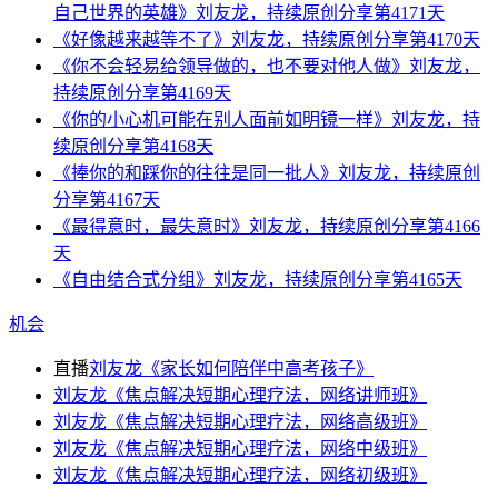
自己世界的英雄》刘友龙，持续原创分享第4171天
《好像越来越等不了》刘友龙，持续原创分享第4170天
《你不会轻易给领导做的，也不要对他人做》刘友龙，
持续原创分享第4169天
《你的小心机可能在别人面前如明镜一样》刘友龙，持
续原创分享第4168天
《捧你的和踩你的往往是同一批人》刘友龙，持续原创
分享第4167天
《最得意时，最失意时》刘友龙，持续原创分享第4166
天
《自由结合式分组》刘友龙，持续原创分享第4165天
机会
直播
刘友龙《家长如何陪伴中高考孩子》
刘友龙《焦点解决短期心理疗法，网络讲师班》
刘友龙《焦点解决短期心理疗法，网络高级班》
刘友龙《焦点解决短期心理疗法，网络中级班》
刘友龙《焦点解决短期心理疗法，网络初级班》