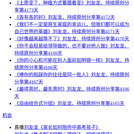
《土质变了，种植方式要跟着变》刘友龙，持续原创分
享第4173天
《各有各的好》刘友龙，持续原创分享第4172天
《我们不一定是原生家庭的幸运儿，但我们都可以成为
自己世界的英雄》刘友龙，持续原创分享第4171天
《好像越来越等不了》刘友龙，持续原创分享第4170天
《你不会轻易给领导做的，也不要对他人做》刘友龙，
持续原创分享第4169天
《你的小心机可能在别人面前如明镜一样》刘友龙，持
续原创分享第4168天
《捧你的和踩你的往往是同一批人》刘友龙，持续原创
分享第4167天
《最得意时，最失意时》刘友龙，持续原创分享第4166
天
《自由结合式分组》刘友龙，持续原创分享第4165天
机会
直播
刘友龙《家长如何陪伴中高考孩子》