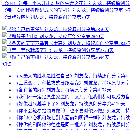
《SFBT让每一个人开出灿烂的生命之花》刘友龙，持续原创分
《每一次的挫折都是成长的契机》刘友龙，持续原创分享第19
《骨牌效应》刘友龙，持续原创分享第20天
知识
《人最大的胜利是胜过自己》刘友龙，持续原创分享第41
《土质变了，种植方式要跟着变》刘友龙，持续原创分享第
《各有各的好》刘友龙，持续原创分享第4172天
《我们不一定是原生家庭的幸运儿，但我们都可以成为自己
《好像越来越等不了》刘友龙，持续原创分享第4170天
《你不会轻易给领导做的，也不要对他人做》刘友龙，持续
《你的小心机可能在别人面前如明镜一样》刘友龙，持续原
《捧你的和踩你的往往是同一批人》刘友龙，持续原创分享